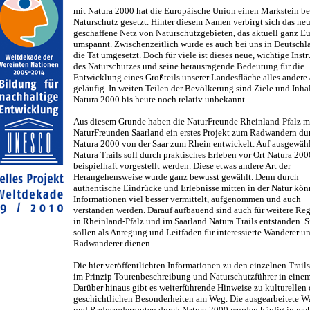
mit Natura 2000 hat die Europäische Union einen Markstein b
Naturschutz gesetzt. Hinter diesem Namen verbirgt sich das ne
geschaffene Netz von Naturschutzgebieten, das aktuell ganz E
umspannt. Zwischenzeitlich wurde es auch bei uns in Deutschl
die Tat umgesetzt. Doch für viele ist dieses neue, wichtige Inst
des Naturschutzes und seine herausragende Bedeutung für die
Entwicklung eines Großteils unserer Landesfläche alles andere 
geläufig. In weiten Teilen der Bevölkerung sind Ziele und Inha
Natura 2000 bis heute noch relativ unbekannt.
Aus diesem Grunde haben die NaturFreunde Rheinland-Pfalz m
NaturFreunden Saarland ein erstes Projekt zum Radwandern du
Natura 2000 von der Saar zum Rhein entwickelt. Auf ausgewäh
Natura Trails soll durch praktisches Erleben vor Ort Natura 200
beispielhaft vorgestellt werden. Diese etwas andere Art der
Herangehensweise wurde ganz bewusst gewählt. Denn durch
authentische Eindrücke und Erlebnisse mitten in der Natur kö
Informationen viel besser vermittelt, aufgenommen und auch
verstanden werden. Darauf aufbauend sind auch für weitere Re
in Rheinland-Pfalz und im Saarland Natura Trails entstanden. S
sollen als Anregung und Leitfaden für interessierte Wanderer u
Radwanderer dienen.
Die hier veröffentlichten Informationen zu den einzelnen Trails
im Prinzip Tourenbeschreibung und Naturschutzführer in einem
Darüber hinaus gibt es weiterführende Hinweise zu kulturellen 
geschichtlichen Besonderheiten am Weg. Die ausgearbeitete W
und Radwanderrouten durch Natura 2000 wurden häufig in meh