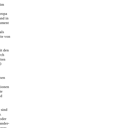
eim
u
uropa
and in
rument
als
lte von
it den
rch
lten
0
nnen
gionen
ie
nd
 sind
.
oder
ander-
rere