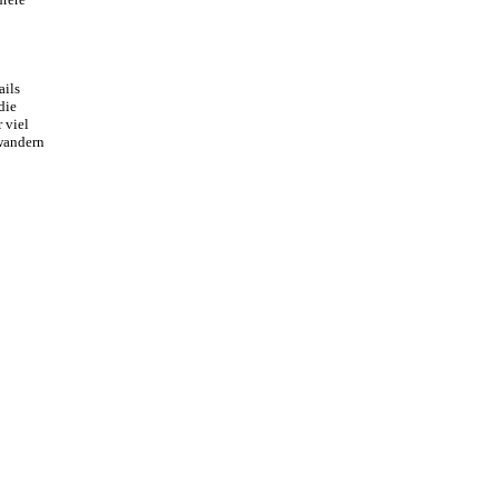
ails
die
 viel
wandern