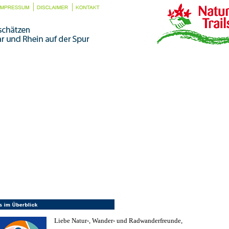
Die Natura Trails
Wandern und radeln durch die N
2000-Gebiete von Rheinland-Pfa
vom Saarland
Liebe Natur-, Wander- und Radwanderfreunde,